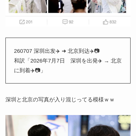
260707 深圳出发✈️ ➜ 北京到达✈️📷
和訳「2026年7月7日 深圳を出発✈️ → 北京
に到着✈️📷」
深圳と北京の写真が入り混じってる模様ｗｗ