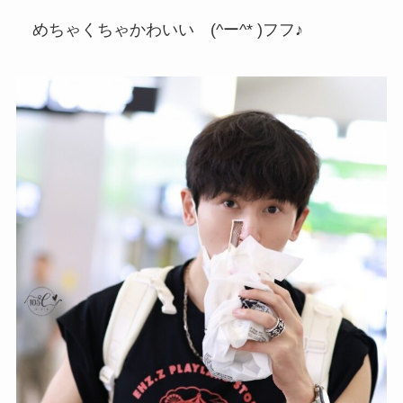
めちゃくちゃかわいい (^ー^* )フフ♪