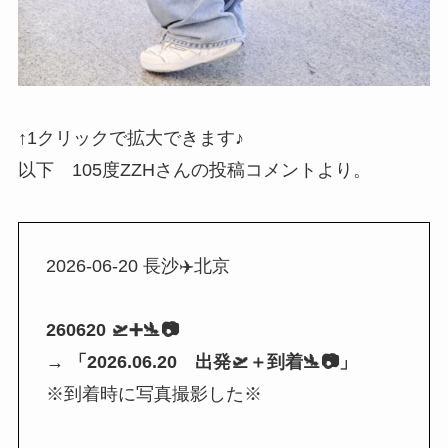
↑1クリックで拡大できます♪
以下 105度ZZHさんの投稿コメントより。
2026-06-20 長沙✈️北京
260620 🛫➕🛬📷
→ 「2026.06.20 出発🛫＋到着🛬📷」
※到着時に写真撮影した※