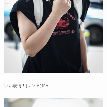
いい表情！(〃▽〃)ﾎﾟｯ