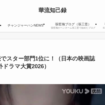
華流知己録
張哲瀚ブログ（張三坚）
チャンジャーハンNEWS
張哲瀚がペンネーム张三坚で始めたブログ
続でスター部門1位に！（日本の映画誌
外ドラマ大賞2026）