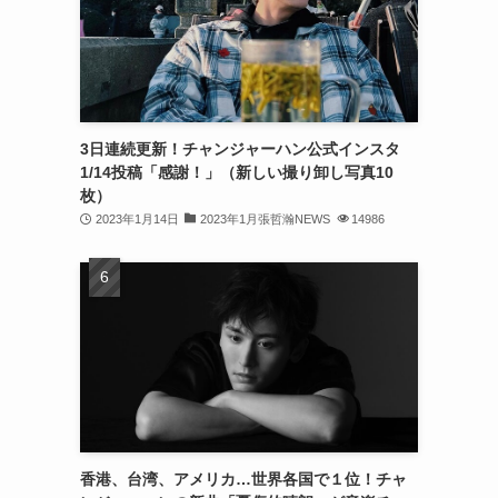
(32)
(30)
(32)
3日連続更新！チャンジャーハン公式インスタ
(32)
1/14投稿「感謝！」（新しい撮り卸し写真10
(31)
枚）
2023年1月14日
2023年1月張哲瀚NEWS
14986
(31)
(30)
(26)
(23)
(13)
(19)
香港、台湾、アメリカ…世界各国で１位！チャ
(8)