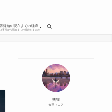
張哲瀚の現在までの経緯
813事件から現在までの経緯をまとめ
熊猫
知己マニア