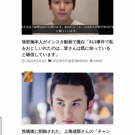
(30)
(30)
(32)
(31)
張哲瀚本人がインスタ動画で激白「813事件で私
をおとしいれたのは…皆さんは既に知っている
(31)
と確信しています」
(32)
2022年5月4日
2022年5月張哲瀚NEWS
24826
(29)
(31)
(29)
(32)
(32)
(29)
投稿後に削除された、上海成雨さんの「チャン