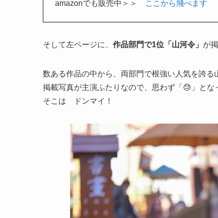
amazonでも販売中＞＞
ここから飛べます
そして左ページに、
作品部門で1位「山河令」
が掲
数ある作品の中から、両部門で根強い人気を誇る
掲載写真が主演ふたりなので、思わず「😓」となっ
そこは ドンマイ！