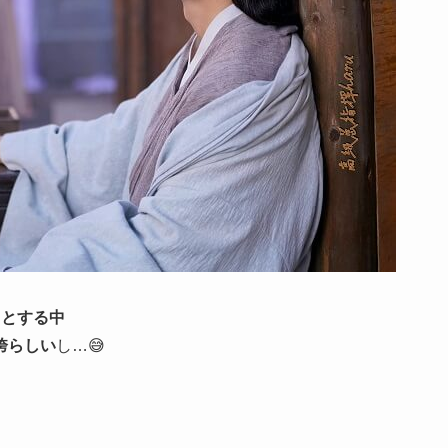
うとする中
誇らしい
し…😅