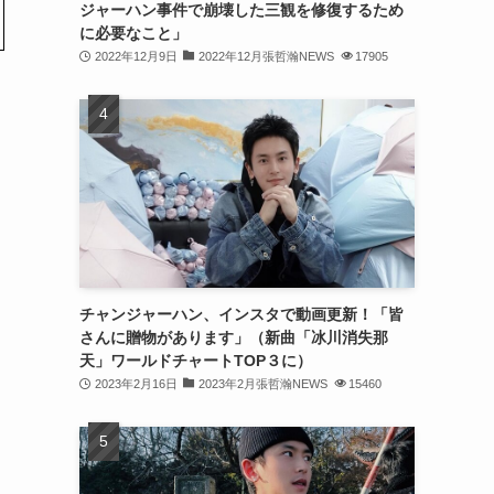
ジャーハン事件で崩壊した三観を修復するため
(31)
に必要なこと」
2022年12月9日
2022年12月張哲瀚NEWS
17905
(31)
(31)
(32)
(30)
(32)
(32)
(31)
チャンジャーハン、インスタで動画更新！「皆
さんに贈物があります」（新曲「冰川消失那
(28)
天」ワールドチャートTOP３に）
2023年2月16日
2023年2月張哲瀚NEWS
15460
(32)
(31)
(30)