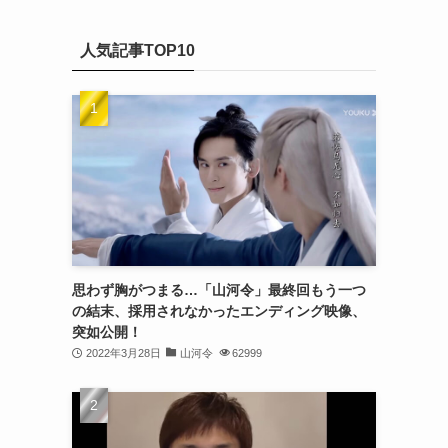
(20)
カ
(32)
イ
(21)
人気記事TOP10
ブ
(25)
(24)
(23)
(27)
(21)
(25)
思わず胸がつまる…「山河令」最終回もう一つ
(25)
の結末、採用されなかったエンディング映像、
突如公開！
(29)
2022年3月28日
山河令
62999
(31)
(29)