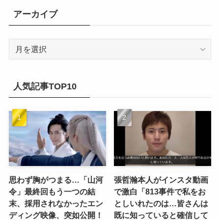
(21)
アーカイブ
(14)
(21)
(16)
ア
(13)
ー
(17)
カ
(20)
(32)
イ
人気記事TOP10
(21)
ブ
(25)
(24)
(23)
(27)
思わず胸がつまる…「山河
張哲瀚本人がインスタ動画
令」最終回もう一つの結
で激白「813事件で私をお
(21)
末、採用されなかったエン
としいれたのは…皆さんは
ディング映像、突如公開！
既に知っていると確信して
(25)