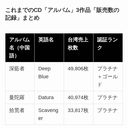
これまでのCD「アルバム」3作品「販売数の
記録」まとめ
アルバム
英語名
台湾売上
認証ラン
名（中国
枚数
ク
語）
深藍者
Deep
49,806枚
プラチナ
Blue
＋ゴール
ド
曼陀羅
Datura
40,974枚
プラチナ
拾荒者
Scaveng
33,817枚
プラチナ
er