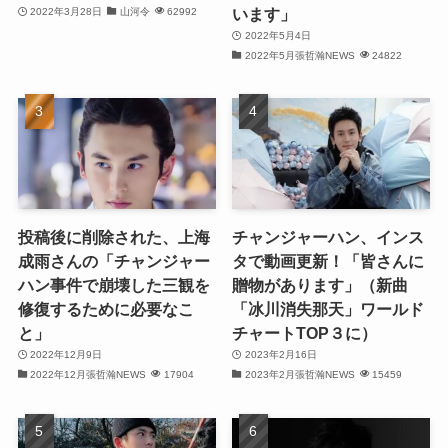
います」
2022年3月28日
山河令
62992
(25)
2022年5月4日
2022年5月張哲瀚NEWS
24822
(29)
(31)
(29)
(30)
投稿後に削除された、上海
チャンジャーハン、インス
(30)
成雨さんの「チャンジャー
タで動画更新！「皆さんに
ハン事件で崩壊した三観を
贈物があります」（新曲
(32)
修復するために必要なこ
「冰川消失那天」ワールド
と」
チャートTOP３に）
(31)
2022年12月9日
2023年2月16日
(31)
2022年12月張哲瀚NEWS
17904
2023年2月張哲瀚NEWS
15459
(32)