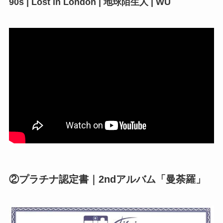
90s | Lost in London | 地球陌生人 | WU
②プラチナ認定書｜2ndアルバム「曼荼羅」