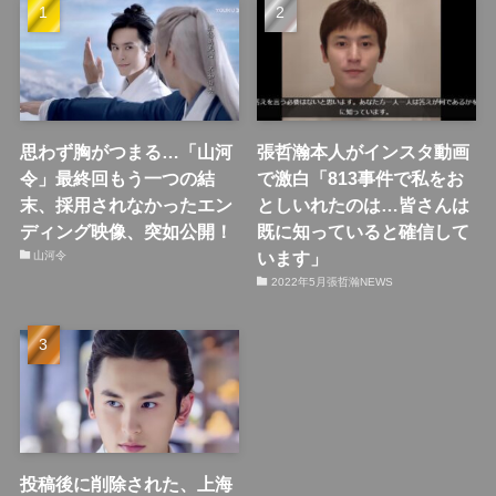
思わず胸がつまる…「山河
張哲瀚本人がインスタ動画
令」最終回もう一つの結
で激白「813事件で私をお
末、採用されなかったエン
としいれたのは…皆さんは
ディング映像、突如公開！
既に知っていると確信して
います」
山河令
2022年5月張哲瀚NEWS
投稿後に削除された、上海