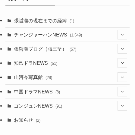
張哲瀚の現在までの経緯
(1)
チャンジャーハンNEWS
(1,549)
(6)
張哲瀚ブログ（張三坚）
(57)
(23)
(2)
知己ドラNEWS
(51)
(24)
(5)
(42)
山河令写真館
(28)
(24)
(30)
(5)
(17)
中国ドラマNEWS
(8)
(29)
(6)
(1)
(3)
(1)
ゴンジュンNEWS
(91)
(20)
(14)
(4)
(2)
(6)
(2)
お知らせ
(2)
(21)
(9)
(1)
(9)