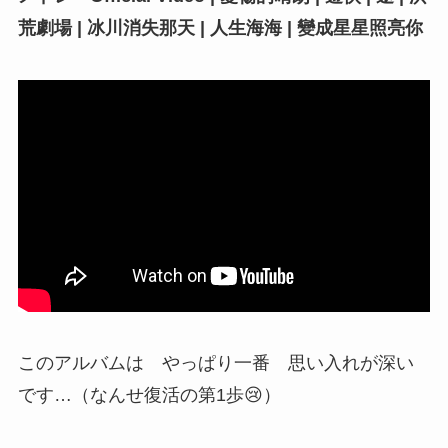
荒劇場 | 冰川消失那天 | 人生海海 | 變成星星照亮你
このアルバムは やっぱり一番 思い入れが深い
です…（なんせ復活の第1歩😢）