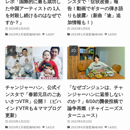
レポ「国際的に最も成功し
ンスタで「症状改善」報
た中国アーティストの 1人
告！動画でギターの弾き語
(32)
を封殺し続けるのはなぜで
りも披露♪（新曲「途」追
すか？」
加情報も！）
(32)
2023年2月20日
2023年1月5日
2023年2月張哲瀚NEWS
14287
2023年1月張哲瀚NEWS
14250
(31)
(28)
(32)
(31)
(30)
チャンジャーハン、公式イ
「なぜゴンジュンは、チャ
ンスタで「春節元旦のごあ
ンジャーハンに返答しない
(32)
いさつVTR」公開！（ビハ
のか？」6/10の龔俊投稿で
インドVTRも＆ママブログ
論争再燃（チャイニーズス
(30)
更新）
ターニュース）
2023年1月22日
2022年6月10日
(32)
2023年1月張哲瀚NEWS
14215
2022年6月張哲瀚NEWS
14202