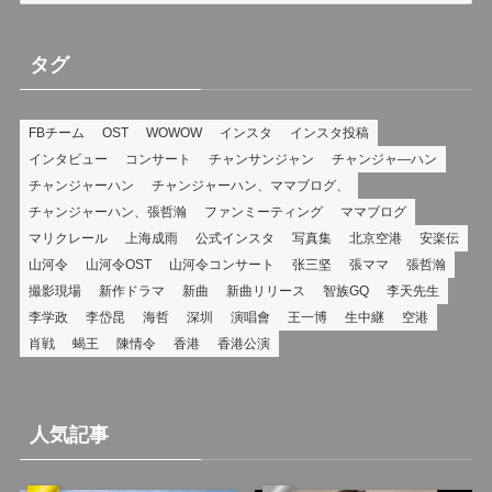
ゴ
リ
タグ
ー
FBチーム
OST
WOWOW
インスタ
インスタ投稿
インタビュー
コンサート
チャンサンジャン
チャンジャ―ハン
チャンジャーハン
チャンジャーハン、ママブログ、
チャンジャーハン、張哲瀚
ファンミーティング
ママブログ
マリクレール
上海成雨
公式インスタ
写真集
北京空港
安楽伝
山河令
山河令OST
山河令コンサート
张三坚
張ママ
張哲瀚
撮影現場
新作ドラマ
新曲
新曲リリース
智族GQ
李天先生
李学政
李岱昆
海哲
深圳
演唱會
王一博
生中継
空港
肖戦
蝎王
陳情令
香港
香港公演
人気記事