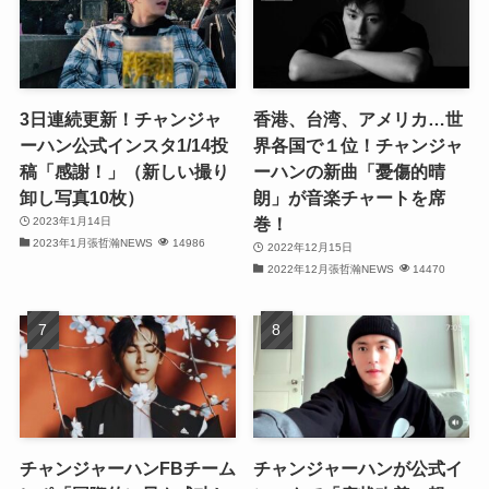
(29)
(31)
(29)
3日連続更新！チャンジャ
香港、台湾、アメリカ…世
ーハン公式インスタ1/14投
界各国で１位！チャンジャ
(32)
稿「感謝！」（新しい撮り
ーハンの新曲「憂傷的晴
卸し写真10枚）
朗」が音楽チャートを席
(32)
巻！
2023年1月14日
2023年1月張哲瀚NEWS
14986
(29)
2022年12月15日
2022年12月張哲瀚NEWS
14470
(31)
(31)
(31)
(32)
チャンジャーハンFBチーム
チャンジャーハンが公式イ
(30)