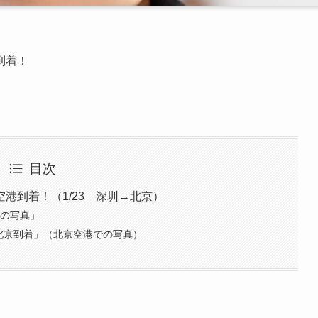
到着！
目次
港到着！（1/23 深圳→北京）
時の写真」
真「北京到着」（北京空港での写真）