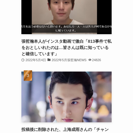
(30)
(30)
(32)
(31)
張哲瀚本人がインスタ動画で激白「813事件で私
をおとしいれたのは…皆さんは既に知っている
(31)
と確信しています」
(32)
2022年5月4日
2022年5月張哲瀚NEWS
24826
(29)
(31)
(29)
(32)
(32)
(29)
投稿後に削除された、上海成雨さんの「チャン