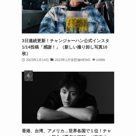
(32)
(30)
(32)
3日連続更新！チャンジャーハン公式インスタ
(32)
1/14投稿「感謝！」（新しい撮り卸し写真10
(31)
枚）
2023年1月14日
2023年1月張哲瀚NEWS
14986
(31)
(30)
(26)
(23)
(13)
(19)
香港、台湾、アメリカ…世界各国で１位！チャ
(8)