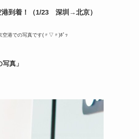
到着！（1/23 深圳→北京）
港での写真です(〃▽〃)ﾎﾟｯ
の写真」