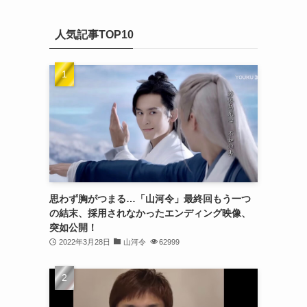
(20)
カ
(32)
イ
(21)
人気記事TOP10
ブ
(25)
(24)
(23)
(27)
(21)
(25)
思わず胸がつまる…「山河令」最終回もう一つ
(25)
の結末、採用されなかったエンディング映像、
突如公開！
(29)
2022年3月28日
山河令
62999
(31)
(29)