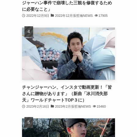
ジャーハン事件で崩壊した三観を修復するため
(31)
に必要なこと」
2022年12月9日
2022年12月張哲瀚NEWS
17905
(31)
(31)
(32)
(30)
(32)
(32)
(31)
チャンジャーハン、インスタで動画更新！「皆
さんに贈物があります」（新曲「冰川消失那
(28)
天」ワールドチャートTOP３に）
2023年2月16日
2023年2月張哲瀚NEWS
15460
(32)
(31)
(30)