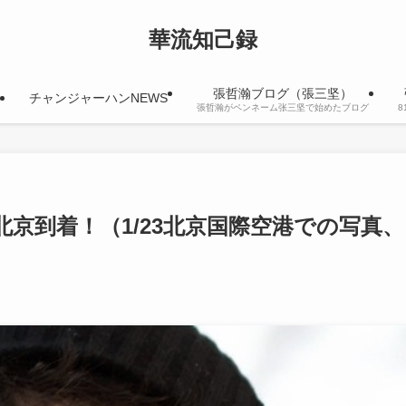
華流知己録
張哲瀚ブログ（張三坚）
チャンジャーハンNEWS
張哲瀚がペンネーム张三坚で始めたブログ
京到着！（1/23北京国際空港での写真、