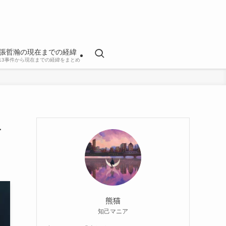
張哲瀚の現在までの経緯
813事件から現在までの経緯をまとめ
1
熊猫
知己マニア