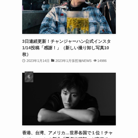
(32)
(30)
(32)
3日連続更新！チャンジャーハン公式インスタ
(32)
1/14投稿「感謝！」（新しい撮り卸し写真10
(31)
枚）
2023年1月14日
2023年1月張哲瀚NEWS
14986
(31)
(30)
(26)
(23)
(13)
(19)
香港、台湾、アメリカ…世界各国で１位！チャ
(8)