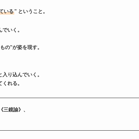
ている
” ということ。
んでいく。
もの”が姿を現す。
と入り込んでいく。
てくれる。
P《三鏡諭》、