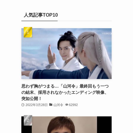
(20)
カ
(32)
イ
(21)
人気記事TOP10
ブ
(25)
(24)
(23)
(27)
(21)
(25)
思わず胸がつまる…「山河令」最終回もう一つ
(25)
の結末、採用されなかったエンディング映像、
突如公開！
(29)
2022年3月28日
山河令
62992
(31)
(29)