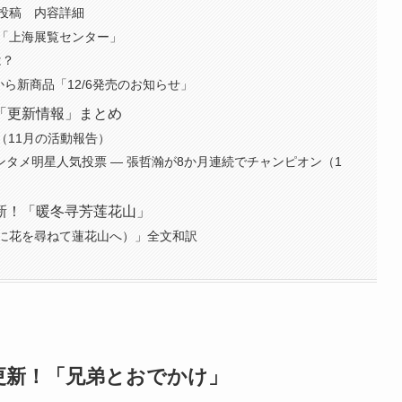
3投稿 内容詳細
「上海展覧センター」
は？
から新商品「12/6発売のお知らせ」
「更新情報」まとめ
一月刊（11月の活動報告）
エンタメ明星人気投票 — 張哲瀚が8か月連続でチャンピオン（1
新！「暖冬寻芳莲花山」
に花を尋ねて蓮花山へ）」全文和訳
3更新！「兄弟とおでかけ」