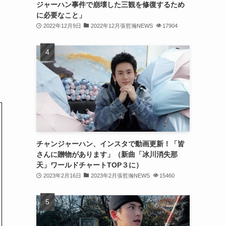
ジャーハン事件で崩壊した三観を修復するため
(31)
に必要なこと」
2022年12月9日
2022年12月張哲瀚NEWS
17904
(31)
(31)
(32)
(30)
(32)
(32)
(31)
チャンジャーハン、インスタで動画更新！「皆
さんに贈物があります」（新曲「冰川消失那
(28)
天」ワールドチャートTOP３に）
2023年2月16日
2023年2月張哲瀚NEWS
15460
(32)
(31)
(30)