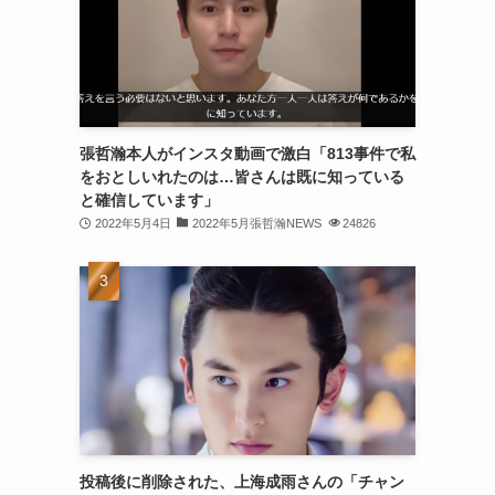
(30)
(30)
(32)
(31)
張哲瀚本人がインスタ動画で激白「813事件で私
をおとしいれたのは…皆さんは既に知っている
(31)
と確信しています」
(32)
2022年5月4日
2022年5月張哲瀚NEWS
24826
(29)
(31)
(29)
(32)
(32)
(29)
投稿後に削除された、上海成雨さんの「チャン