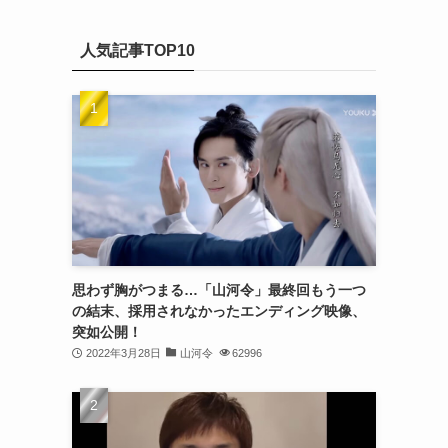
(20)
カ
(32)
イ
(21)
人気記事TOP10
ブ
(25)
(24)
(23)
(27)
(21)
(25)
思わず胸がつまる…「山河令」最終回もう一つ
(25)
の結末、採用されなかったエンディング映像、
突如公開！
(29)
2022年3月28日
山河令
62996
(31)
(29)