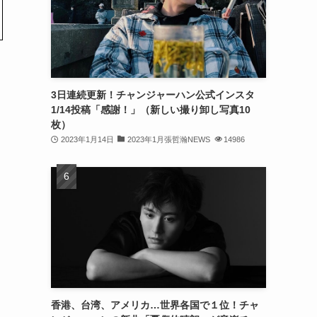
(32)
(30)
(32)
3日連続更新！チャンジャーハン公式インスタ
(32)
1/14投稿「感謝！」（新しい撮り卸し写真10
(31)
枚）
2023年1月14日
2023年1月張哲瀚NEWS
14986
(31)
(30)
(26)
(23)
(13)
(19)
香港、台湾、アメリカ…世界各国で１位！チャ
(8)