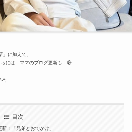
新」に加えて、
さらには ママのブログ更新も…😅
^;
目次
3更新！「兄弟とおでかけ」