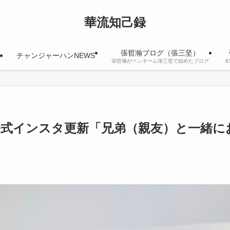
華流知己録
張哲瀚ブログ（張三坚）
チャンジャーハンNEWS
張哲瀚がペンネーム张三坚で始めたブログ
3公式インスタ更新「兄弟（親友）と一緒に
日