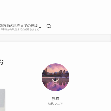
張哲瀚の現在までの経緯
813事件から現在までの経緯をまとめ
お
熊猫
知己マニア