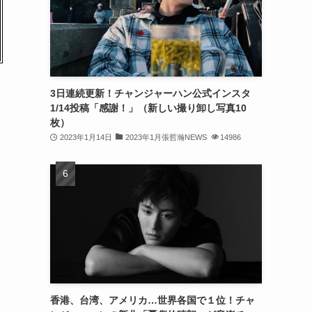
(32)
(30)
(32)
3日連続更新！チャンジャーハン公式インスタ
(32)
1/14投稿「感謝！」（新しい撮り卸し写真10
(31)
枚）
2023年1月14日
2023年1月張哲瀚NEWS
14986
(31)
(30)
(26)
(23)
(13)
(19)
香港、台湾、アメリカ…世界各国で１位！チャ
(8)