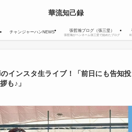
華流知己録
張哲瀚ブログ（張三坚）
チャンジャーハンNEWS
張哲瀚がペンネーム张三坚で始めたブログ
節のインスタ生ライブ！「前日にも告知投
拶も♪」
日