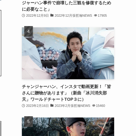
ジャーハン事件で崩壊した三観を修復するため
(31)
に必要なこと」
2022年12月9日
2022年12月張哲瀚NEWS
17905
(31)
(31)
(32)
(30)
(32)
(32)
(31)
チャンジャーハン、インスタで動画更新！「皆
さんに贈物があります」（新曲「冰川消失那
(28)
天」ワールドチャートTOP３に）
2023年2月16日
2023年2月張哲瀚NEWS
15460
(32)
(31)
(30)