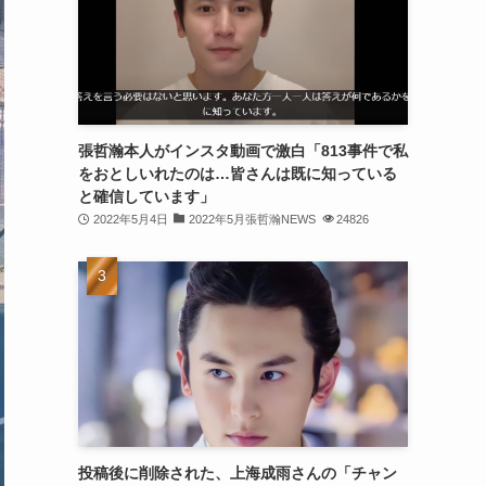
(30)
(30)
(32)
(31)
張哲瀚本人がインスタ動画で激白「813事件で私
をおとしいれたのは…皆さんは既に知っている
(31)
と確信しています」
(32)
2022年5月4日
2022年5月張哲瀚NEWS
24826
(29)
(31)
(29)
(32)
(32)
(29)
投稿後に削除された、上海成雨さんの「チャン