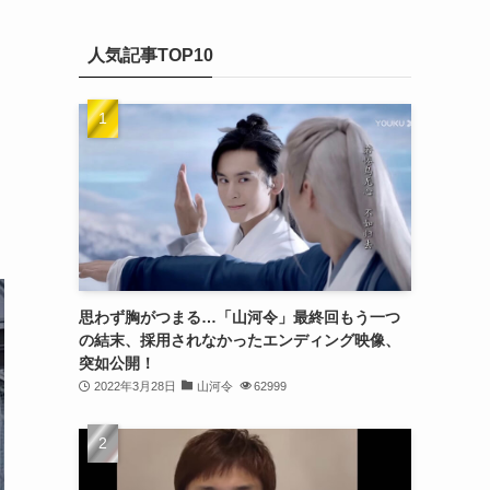
(20)
カ
(32)
イ
(21)
人気記事TOP10
ブ
(25)
(24)
(23)
(27)
(21)
(25)
思わず胸がつまる…「山河令」最終回もう一つ
(25)
の結末、採用されなかったエンディング映像、
突如公開！
(29)
2022年3月28日
山河令
62999
(31)
(29)