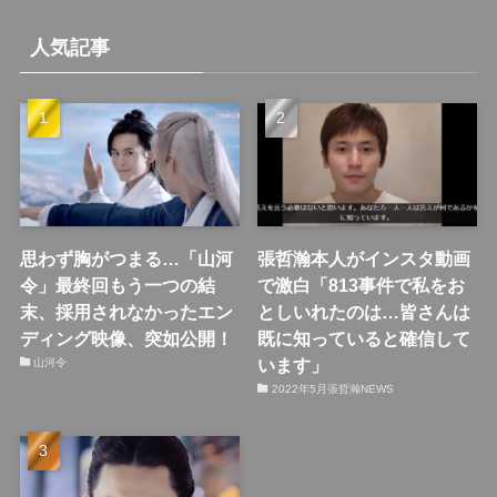
人気記事
思わず胸がつまる…「山河
張哲瀚本人がインスタ動画
令」最終回もう一つの結
で激白「813事件で私をお
末、採用されなかったエン
としいれたのは…皆さんは
ディング映像、突如公開！
既に知っていると確信して
います」
山河令
2022年5月張哲瀚NEWS