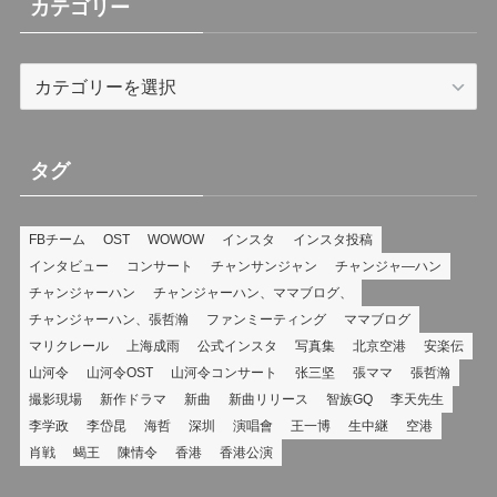
(8)
カテゴリー
カ
テ
ゴ
リ
タグ
ー
FBチーム
OST
WOWOW
インスタ
インスタ投稿
インタビュー
コンサート
チャンサンジャン
チャンジャ―ハン
チャンジャーハン
チャンジャーハン、ママブログ、
チャンジャーハン、張哲瀚
ファンミーティング
ママブログ
マリクレール
上海成雨
公式インスタ
写真集
北京空港
安楽伝
山河令
山河令OST
山河令コンサート
张三坚
張ママ
張哲瀚
撮影現場
新作ドラマ
新曲
新曲リリース
智族GQ
李天先生
李学政
李岱昆
海哲
深圳
演唱會
王一博
生中継
空港
肖戦
蝎王
陳情令
香港
香港公演