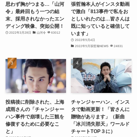
(27)
思わず胸がつまる…「山河
張哲瀚本人がインスタ動画
令」最終回もう一つの結
で激白「813事件で私をお
(21)
末、採用されなかったエン
としいれたのは…皆さんは
ディング映像、突如公開！
既に知っていると確信して
(25)
います」
2022年3月28日
山河令
63012
(25)
2022年5月4日
2022年5月張哲瀚NEWS
24831
(29)
(31)
(29)
(30)
投稿後に削除された、上海
チャンジャーハン、インス
(30)
成雨さんの「チャンジャー
タで動画更新！「皆さんに
ハン事件で崩壊した三観を
贈物があります」（新曲
(32)
修復するために必要なこ
「冰川消失那天」ワールド
と」
チャートTOP３に）
(31)