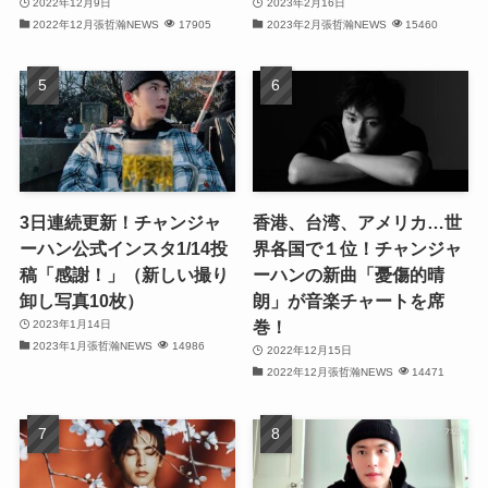
2022年12月9日
2023年2月16日
(31)
2022年12月張哲瀚NEWS
17905
2023年2月張哲瀚NEWS
15460
(32)
(29)
(31)
(29)
3日連続更新！チャンジャ
香港、台湾、アメリカ…世
ーハン公式インスタ1/14投
界各国で１位！チャンジャ
(32)
稿「感謝！」（新しい撮り
ーハンの新曲「憂傷的晴
卸し写真10枚）
朗」が音楽チャートを席
(32)
巻！
2023年1月14日
2023年1月張哲瀚NEWS
14986
(29)
2022年12月15日
2022年12月張哲瀚NEWS
14471
(31)
(31)