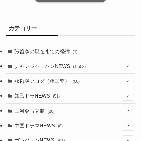
カテゴリー
張哲瀚の現在までの経緯
(1)
チャンジャーハンNEWS
(1,552)
(9)
張哲瀚ブログ（張三坚）
(58)
(23)
(3)
知己ドラNEWS
(51)
(24)
(5)
(42)
山河令写真館
(28)
(24)
(30)
(5)
(17)
中国ドラマNEWS
(8)
(29)
(6)
(1)
(3)
(1)
ゴンジュンNEWS
(91)