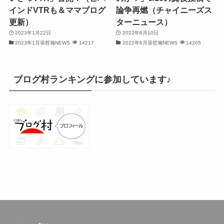
インドVTRも＆ママブログ
論争再燃（チャイニーズス
(30)
更新）
ターニュース）
2023年1月22日
2022年6月10日
(32)
2023年1月張哲瀚NEWS
14217
2022年6月張哲瀚NEWS
14205
(32)
(31)
ブログ村ランキングに参加しています♪
(31)
(30)
(26)
(23)
(13)
(19)