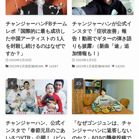
(31)
(32)
チャンジャーハンFBチーム
チャンジャーハンが公式イ
(30)
レポ「国際的に最も成功し
ンスタで「症状改善」報
た中国アーティストの 1人
告！動画でギターの弾き語
(32)
を封殺し続けるのはなぜで
りも披露♪（新曲「途」追
すか？」
加情報も！）
(32)
2023年2月20日
2023年1月5日
2023年2月張哲瀚NEWS
14287
2023年1月張哲瀚NEWS
14250
(31)
(28)
(32)
(31)
(30)
チャンジャーハン、公式イ
「なぜゴンジュンは、チャ
ンスタで「春節元旦のごあ
ンジャーハンに返答しない
(32)
いさつVTR」公開！（ビハ
のか？」6/10の龔俊投稿で