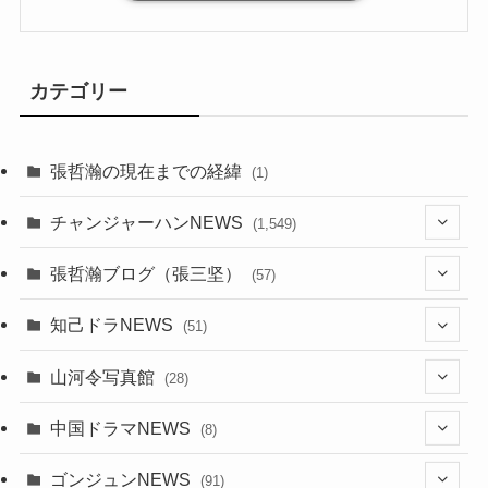
カテゴリー
張哲瀚の現在までの経緯
(1)
チャンジャーハンNEWS
(1,549)
(6)
張哲瀚ブログ（張三坚）
(57)
(23)
(2)
知己ドラNEWS
(51)
(24)
(5)
(42)
山河令写真館
(28)
(24)
(30)
(5)
(17)
中国ドラマNEWS
(8)
(29)
(6)
(1)
(3)
(1)
ゴンジュンNEWS
(91)