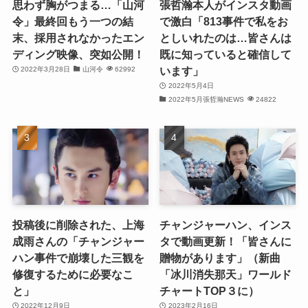
思わず胸がつまる…「山河
張哲瀚本人がインスタ動画
令」最終回もう一つの結
で激白「813事件で私をお
(21)
末、採用されなかったエン
としいれたのは…皆さんは
ディング映像、突如公開！
既に知っていると確信して
(25)
います」
2022年3月28日
山河令
62992
(25)
2022年5月4日
2022年5月張哲瀚NEWS
24822
(29)
(31)
(29)
(30)
投稿後に削除された、上海
チャンジャーハン、インス
(30)
成雨さんの「チャンジャー
タで動画更新！「皆さんに
ハン事件で崩壊した三観を
贈物があります」（新曲
(32)
修復するために必要なこ
「冰川消失那天」ワールド
と」
チャートTOP３に）
(31)
2022年12月9日
2023年2月16日