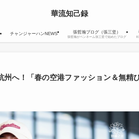
華流知己録
張哲瀚ブログ（張三坚）
チャンジャーハンNEWS
張哲瀚がペンネーム张三坚で始めたブログ
杭州へ！「春の空港ファッション＆無精