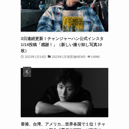
(32)
(30)
(32)
3日連続更新！チャンジャーハン公式インスタ
(32)
1/14投稿「感謝！」（新しい撮り卸し写真10
(31)
枚）
2023年1月14日
2023年1月張哲瀚NEWS
14986
(31)
(30)
(26)
(23)
(13)
(19)
香港、台湾、アメリカ…世界各国で１位！チャ
(8)