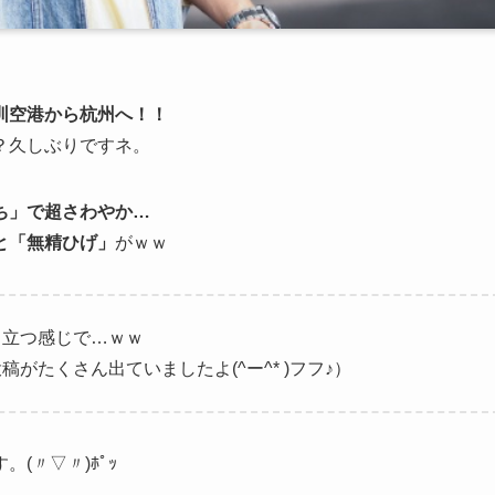
深圳空港から杭州へ！！
？久しぶりですネ。
ち」で超さわやか…
と「無精ひげ」
がｗｗ
目立つ感じで…ｗｗ
たくさん出ていましたよ(^ー^* )フフ♪）
。(〃▽〃)ﾎﾟｯ