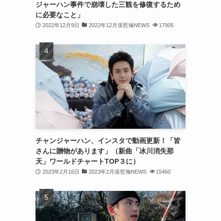
ジャーハン事件で崩壊した三観を修復するため
(31)
に必要なこと」
2022年12月9日
2022年12月張哲瀚NEWS
17905
(31)
(31)
(32)
(30)
(32)
(32)
(31)
チャンジャーハン、インスタで動画更新！「皆
さんに贈物があります」（新曲「冰川消失那
(28)
天」ワールドチャートTOP３に）
2023年2月16日
2023年2月張哲瀚NEWS
15460
(32)
(31)
(30)