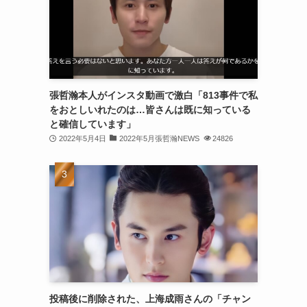
(30)
(30)
(32)
(31)
張哲瀚本人がインスタ動画で激白「813事件で私
をおとしいれたのは…皆さんは既に知っている
(31)
と確信しています」
(32)
2022年5月4日
2022年5月張哲瀚NEWS
24826
(29)
(31)
(29)
(32)
(32)
(29)
投稿後に削除された、上海成雨さんの「チャン