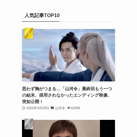
(20)
カ
(32)
イ
(21)
人気記事TOP10
ブ
(25)
(24)
(23)
(27)
(21)
(25)
思わず胸がつまる…「山河令」最終回もう一つ
(25)
の結末、採用されなかったエンディング映像、
突如公開！
(29)
2022年3月28日
山河令
62999
(31)
(29)