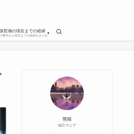
張哲瀚の現在までの経緯
813事件から現在までの経緯をまとめ
ひ
熊猫
知己マニア