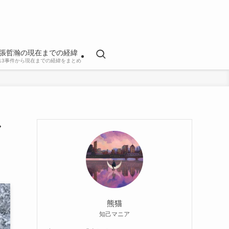
張哲瀚の現在までの経緯
813事件から現在までの経緯をまとめ
ン
熊猫
知己マニア