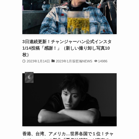
(32)
(30)
(32)
3日連続更新！チャンジャーハン公式インスタ
(32)
1/14投稿「感謝！」（新しい撮り卸し写真10
(31)
枚）
2023年1月14日
2023年1月張哲瀚NEWS
14986
(31)
(30)
(26)
(23)
(13)
(19)
香港、台湾、アメリカ…世界各国で１位！チャ
(8)