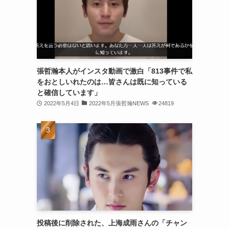
(30)
(30)
(32)
(31)
張哲瀚本人がインスタ動画で激白「813事件で私
をおとしいれたのは…皆さんは既に知っている
(31)
と確信しています」
(32)
2022年5月4日
2022年5月張哲瀚NEWS
24819
(29)
(31)
(29)
(32)
(32)
(29)
投稿後に削除された、上海成雨さんの「チャン