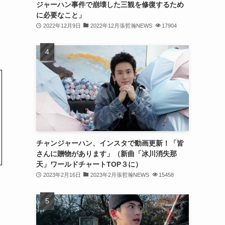
ジャーハン事件で崩壊した三観を修復するため
(31)
に必要なこと」
2022年12月9日
2022年12月張哲瀚NEWS
17904
(31)
(31)
(32)
(30)
(32)
(32)
(31)
チャンジャーハン、インスタで動画更新！「皆
さんに贈物があります」（新曲「冰川消失那
(28)
天」ワールドチャートTOP３に）
2023年2月16日
2023年2月張哲瀚NEWS
15458
(32)
(31)
(30)