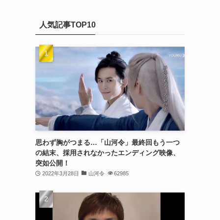
(20)
カ
(32)
イ
(21)
人気記事TOP10
ブ
(25)
(24)
(23)
(27)
(21)
(25)
思わず胸がつまる…「山河令」最終回もう一つ
(25)
の結末、採用されなかったエンディング映像、
突如公開！
(29)
2022年3月28日
山河令
62985
(31)
(29)