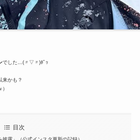
ン
でした…(〃▽〃)ﾎﾟｯ
以来かも？
ｗ）
目次
を披露」（公式インスタ更新の記録）