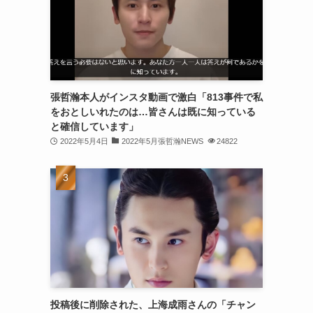
(30)
(30)
(32)
(31)
張哲瀚本人がインスタ動画で激白「813事件で私
をおとしいれたのは…皆さんは既に知っている
(31)
と確信しています」
(32)
2022年5月4日
2022年5月張哲瀚NEWS
24822
(29)
(31)
(29)
(32)
(32)
(29)
投稿後に削除された、上海成雨さんの「チャン