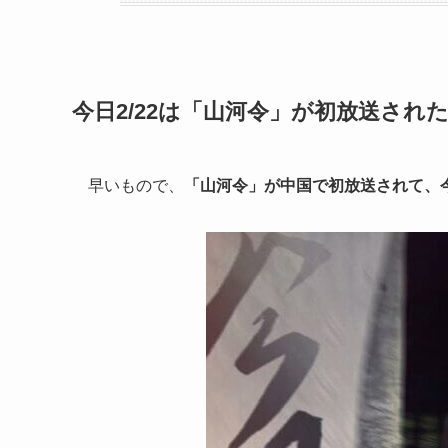
今日2/22は「山河令」が初放送され
早いもので、
「山河令」が中国で初放送されて、