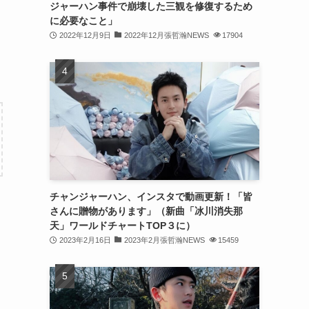
ジャーハン事件で崩壊した三観を修復するため
(31)
に必要なこと」
2022年12月9日
2022年12月張哲瀚NEWS
17904
(31)
(31)
(32)
(30)
(32)
(32)
(31)
チャンジャーハン、インスタで動画更新！「皆
さんに贈物があります」（新曲「冰川消失那
(28)
天」ワールドチャートTOP３に）
2023年2月16日
2023年2月張哲瀚NEWS
15459
(32)
(31)
(30)