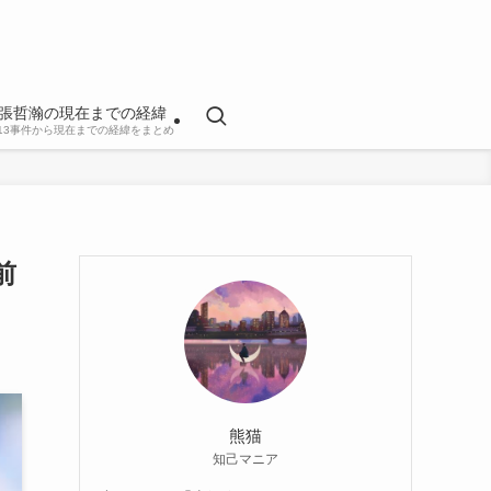
張哲瀚の現在までの経緯
813事件から現在までの経緯をまとめ
前
熊猫
知己マニア