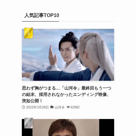
(20)
カ
(32)
イ
(21)
人気記事TOP10
ブ
(25)
(24)
(23)
(27)
(21)
(25)
思わず胸がつまる…「山河令」最終回もう一つ
(25)
の結末、採用されなかったエンディング映像、
突如公開！
(29)
2022年3月28日
山河令
62992
(31)
(29)