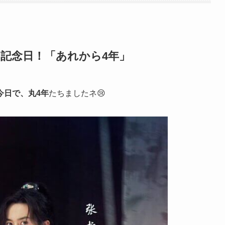
た記念日！「あれから4年」
今日で、丸4年
たちましたネ😢