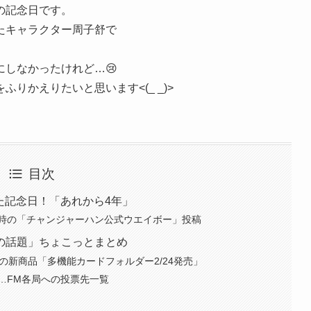
の記念日です。
ったキャラクター周子舒で
しなかったけれど…😢
りかえりたいと思います<(_ _)>
目次
れた記念日！「あれから4年」
！当時の「チャンジャーハン公式ウエイボー」投稿
の話題」ちょこっとまとめ
Oの新商品「多機能カードフォルダー2/24発売」
…FM各局への投票先一覧