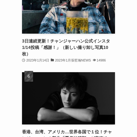
(32)
(30)
(32)
3日連続更新！チャンジャーハン公式インスタ
(32)
1/14投稿「感謝！」（新しい撮り卸し写真10
(31)
枚）
2023年1月14日
2023年1月張哲瀚NEWS
14986
(31)
(30)
(26)
(23)
(13)
(19)
香港、台湾、アメリカ…世界各国で１位！チャ
(8)