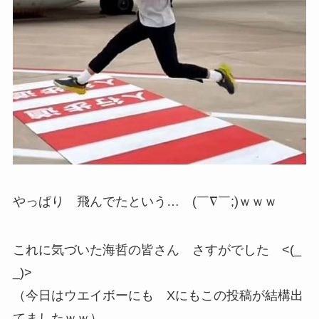
やっぱり 飛んでたという… (￣∇￣;)ｗｗｗ
これに気づいた海哲の皆さん さすがでした <(_
_)>
（今日はウエイボーにも Xにもこの投稿が結構出
てましたｗｗ）