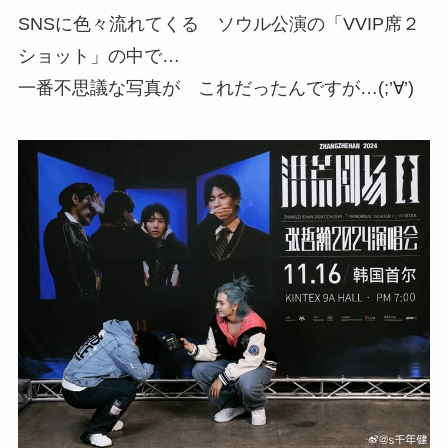
SNSに色々流れてくる ソウル公演の「VVIP席２
ショット」の中で…
一番不思議な写真が これだったんですが…(;’∀’)