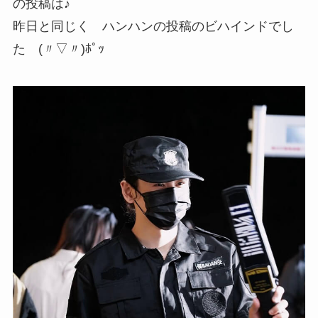
の投稿は♪
昨日と同じく ハンハンの投稿のビハインドでし
た (〃▽〃)ﾎﾟｯ