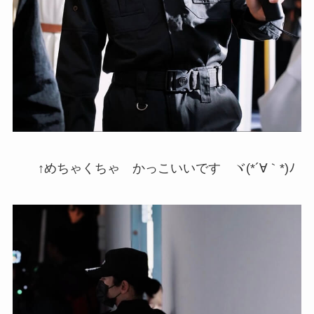
↑めちゃくちゃ かっこいいです ヾ(*´∀｀*)ﾉ