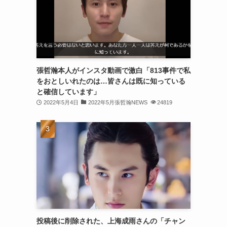
(30)
(30)
(32)
(31)
張哲瀚本人がインスタ動画で激白「813事件で私
をおとしいれたのは…皆さんは既に知っている
(31)
と確信しています」
(32)
2022年5月4日
2022年5月張哲瀚NEWS
24819
(29)
(31)
(29)
(32)
(32)
(29)
投稿後に削除された、上海成雨さんの「チャン