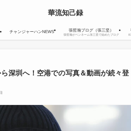
華流知己録
張哲瀚ブログ（張三坚）
チャンジャーハンNEWS
張哲瀚がペンネーム张三坚で始めたブログ
から深圳へ！空港での写真＆動画が続々登
2日