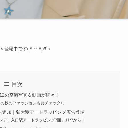
登場中です(〃▽〃)ﾎﾟｯ
目次
/12の空港写真＆動画が続々！
ZZの秋のファッションも要チェック♪」
告追加｜弘大駅アートラッピング広告登場
デ）入口駅アートラッピング7面」11/7から！