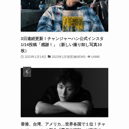
(32)
(30)
(32)
3日連続更新！チャンジャーハン公式インスタ
(32)
1/14投稿「感謝！」（新しい撮り卸し写真10
(31)
枚）
2023年1月14日
2023年1月張哲瀚NEWS
14986
(31)
(30)
(26)
(23)
(13)
(19)
香港、台湾、アメリカ…世界各国で１位！チャ
(8)