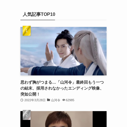
(20)
カ
(32)
イ
(21)
人気記事TOP10
ブ
(25)
(24)
(23)
(27)
(21)
(25)
思わず胸がつまる…「山河令」最終回もう一つ
(25)
の結末、採用されなかったエンディング映像、
突如公開！
(29)
2022年3月28日
山河令
62985
(31)
(29)