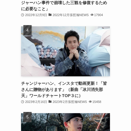
ジャーハン事件で崩壊した三観を修復するため
(31)
に必要なこと」
2022年12月9日
2022年12月張哲瀚NEWS
17904
(31)
(31)
(32)
(30)
(32)
(32)
(31)
チャンジャーハン、インスタで動画更新！「皆
さんに贈物があります」（新曲「冰川消失那
(28)
天」ワールドチャートTOP３に）
2023年2月16日
2023年2月張哲瀚NEWS
15458
(32)
(31)
(30)