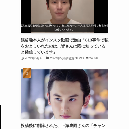
(30)
(30)
(32)
(31)
張哲瀚本人がインスタ動画で激白「813事件で私
をおとしいれたのは…皆さんは既に知っている
(31)
と確信しています」
(32)
2022年5月4日
2022年5月張哲瀚NEWS
24826
(29)
(31)
(29)
(32)
(32)
(29)
投稿後に削除された、上海成雨さんの「チャン