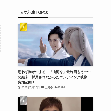
(20)
カ
(32)
イ
(21)
人気記事TOP10
ブ
(25)
(24)
(23)
(27)
(21)
(25)
思わず胸がつまる…「山河令」最終回もう一つ
(25)
の結末、採用されなかったエンディング映像、
突如公開！
(29)
2022年3月28日
山河令
62996
(31)
(29)