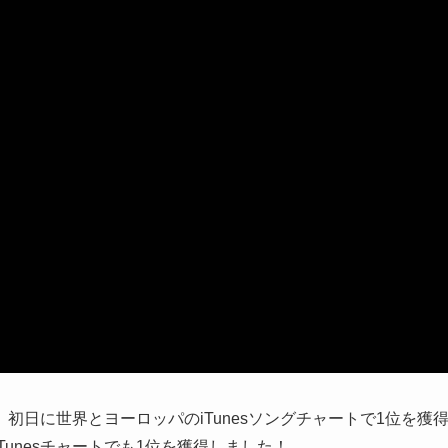
れ、初日に世界とヨーロッパのiTunesソングチャートで1位を獲
unesチャートでも1位を獲得しました！