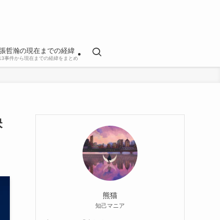
張哲瀚の現在までの経緯
813事件から現在までの経緯をまとめ
映
熊猫
知己マニア