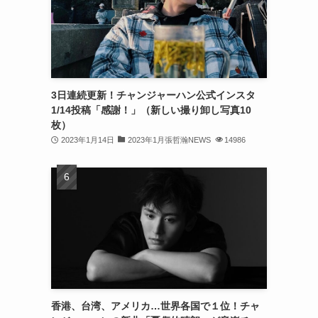
(32)
(30)
(32)
3日連続更新！チャンジャーハン公式インスタ
(32)
1/14投稿「感謝！」（新しい撮り卸し写真10
(31)
枚）
2023年1月14日
2023年1月張哲瀚NEWS
14986
(31)
(30)
(26)
(23)
(13)
(19)
香港、台湾、アメリカ…世界各国で１位！チャ
(8)