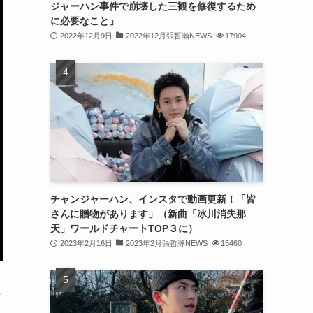
ジャーハン事件で崩壊した三観を修復するため
(31)
に必要なこと」
2022年12月9日
2022年12月張哲瀚NEWS
17904
(31)
(31)
(32)
(30)
(32)
(32)
(31)
チャンジャーハン、インスタで動画更新！「皆
さんに贈物があります」（新曲「冰川消失那
(28)
天」ワールドチャートTOP３に）
2023年2月16日
2023年2月張哲瀚NEWS
15460
(32)
(31)
得
(30)