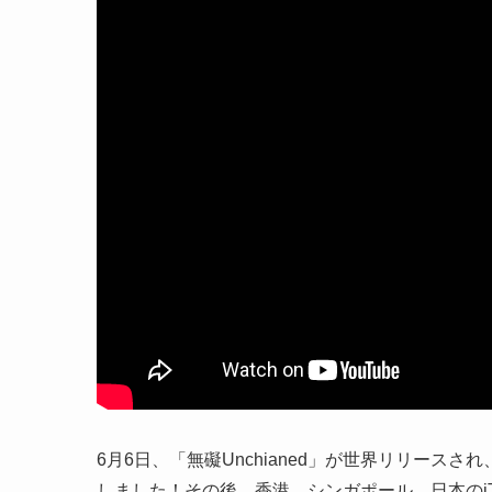
6月6日、「無礙Unchianed」が世界リリースさ
しました！その後、香港、シンガポール、日本のiT