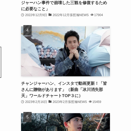
ジャーハン事件で崩壊した三観を修復するため
(31)
に必要なこと」
2022年12月9日
2022年12月張哲瀚NEWS
17904
(31)
(31)
(32)
(30)
(32)
(32)
(31)
チャンジャーハン、インスタで動画更新！「皆
さんに贈物があります」（新曲「冰川消失那
(28)
天」ワールドチャートTOP３に）
2023年2月16日
2023年2月張哲瀚NEWS
15459
(32)
(31)
(30)