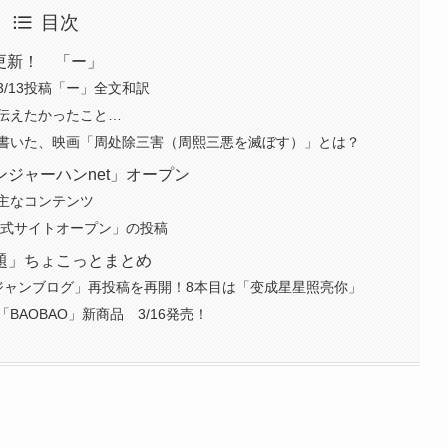
目次
3更新！ 「ー」
/13投稿「ー」全文和訳
伝えたかったこと…
書いた、映画「周处除三害（周熙三悪を滅ぼす）」とは？
ジャーハンnet」オープン
の主なコンテンツ
公式サイトオープン」の投稿
題」ちょこっとまとめ
サンジャンブログ」再投稿を再開！8本目は「变成星星照亮你」
AOBAO」新商品 3/16発売！