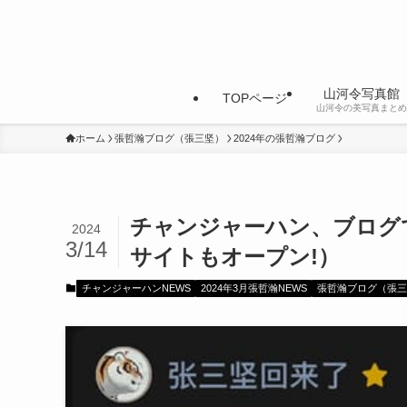
山河令写真館
TOPページ
山河令の美写真まとめ
ホーム
張哲瀚ブログ（張三坚）
2024年の張哲瀚ブログ
チャンジャーハン、ブログで
2024
3/14
サイトもオープン!）
チャンジャーハンNEWS
2024年3月張哲瀚NEWS
張哲瀚ブログ（張三