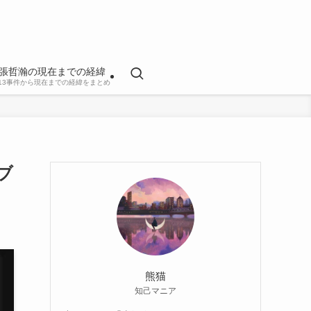
張哲瀚の現在までの経緯
813事件から現在までの経緯をまとめ
ブ
熊猫
知己マニア