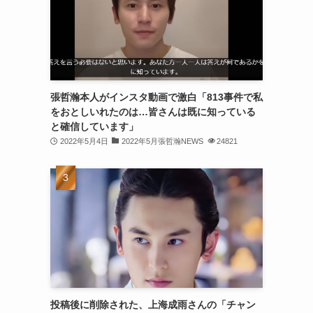
(30)
(30)
(32)
(31)
張哲瀚本人がインスタ動画で激白「813事件で私
をおとしいれたのは…皆さんは既に知っている
(31)
と確信しています」
(32)
2022年5月4日
2022年5月張哲瀚NEWS
24821
(29)
(31)
(29)
(32)
(32)
(29)
投稿後に削除された、上海成雨さんの「チャン