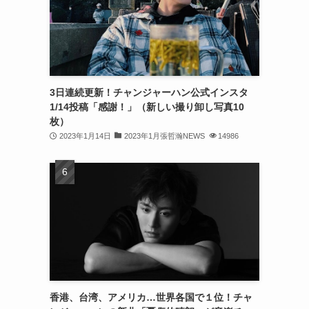
(32)
(30)
(32)
3日連続更新！チャンジャーハン公式インスタ
(32)
1/14投稿「感謝！」（新しい撮り卸し写真10
(31)
枚）
2023年1月14日
2023年1月張哲瀚NEWS
14986
(31)
(30)
(26)
(23)
(13)
(19)
香港、台湾、アメリカ…世界各国で１位！チャ
(8)