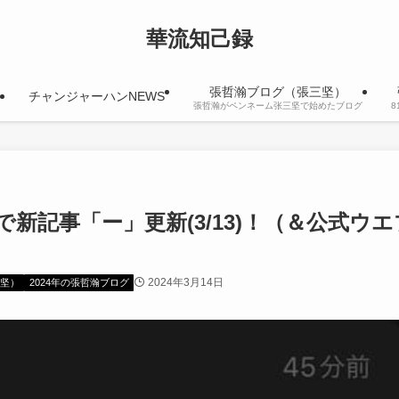
華流知己録
張哲瀚ブログ（張三坚）
チャンジャーハンNEWS
張哲瀚がペンネーム张三坚で始めたブログ
新記事「ー」更新(3/13)！（＆公式ウエ
2024年3月14日
坚）
2024年の張哲瀚ブログ