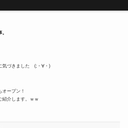
事。
に気づきました (;・∀・)
もオープン！
ご紹介します。ｗｗ