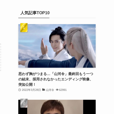
(20)
カ
(32)
イ
(21)
人気記事TOP10
ブ
(25)
(24)
(23)
(27)
(21)
(25)
思わず胸がつまる…「山河令」最終回もう一つ
(25)
の結末、採用されなかったエンディング映像、
突如公開！
(29)
2022年3月28日
山河令
62991
(31)
(29)