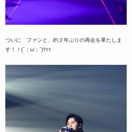
ついに ファンと、約２年ぶりの再会を果たしま
す！！(´；ω；`)ｳｩｩ