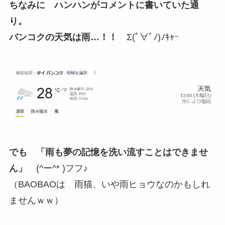
ちなみに ハンハンがコメントに書いていた通
り。
バンコクの天気は雨…！！
Σ(ﾟ∀ﾟﾉ)ﾉｷｬｰ
でも 「雨も夢の記憶を洗い流すことはできませ
ん」
(^ー^* )フフ♪
（BAOBAOは 雨猫、いや雨ヒョウなのかもしれ
ませんｗｗ）