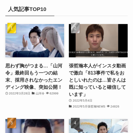
(32)
イ
人気記事TOP10
(21)
ブ
(25)
(24)
(23)
(27)
思わず胸がつまる…「山河
張哲瀚本人がインスタ動画
令」最終回もう一つの結
で激白「813事件で私をお
(21)
末、採用されなかったエン
としいれたのは…皆さんは
ディング映像、突如公開！
既に知っていると確信して
(25)
います」
2022年3月28日
山河令
62999
(25)
2022年5月4日
2022年5月張哲瀚NEWS
24826
(29)
(31)