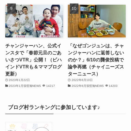
(28)
(32)
(31)
(30)
チャンジャーハン、公式イ
「なぜゴンジュンは、チャ
ンスタで「春節元旦のごあ
ンジャーハンに返答しない
(32)
いさつVTR」公開！（ビハ
のか？」6/10の龔俊投稿で
インドVTRも＆ママブログ
論争再燃（チャイニーズス
(30)
更新）
ターニュース）
2023年1月22日
2022年6月10日
(32)
2023年1月張哲瀚NEWS
14217
2022年6月張哲瀚NEWS
14203
(32)
(31)
ブログ村ランキングに参加しています♪
(31)
(30)