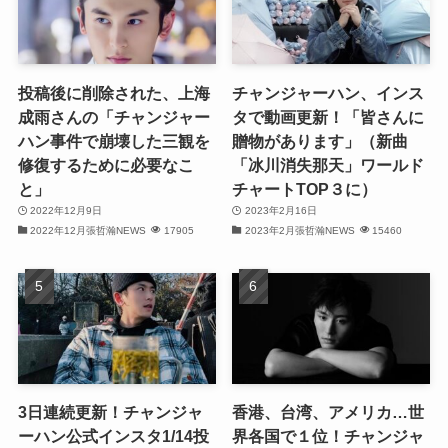
(29)
(30)
投稿後に削除された、上海
チャンジャーハン、インス
(30)
成雨さんの「チャンジャー
タで動画更新！「皆さんに
ハン事件で崩壊した三観を
贈物があります」（新曲
(32)
修復するために必要なこ
「冰川消失那天」ワールド
と」
チャートTOP３に）
(31)
2022年12月9日
2023年2月16日
(31)
2022年12月張哲瀚NEWS
17905
2023年2月張哲瀚NEWS
15460
(32)
(29)
(31)
(29)
3日連続更新！チャンジャ
香港、台湾、アメリカ…世
ーハン公式インスタ1/14投
界各国で１位！チャンジャ
(32)