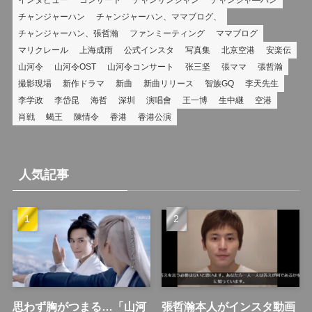
チャンジャーハン
チャンジャーハン、ママブログ、
チャンジャーハン、張哲瀚
ファンミーティング
ママブログ
マリクレール
上海成雨
公式インスタ
写真集
北京空港
安楽伝
山河令
山河令OST
山河令コンサート
张三坚
張ママ
張哲瀚
撮影現場
新作ドラマ
新曲
新曲リリース
智族GQ
李天先生
李学政
李岱昆
海哲
深圳
演唱會
王一博
生中継
空港
肖戦
蝎王
陳情令
香港
香港公演
人気記事
思わず胸がつまる…「山河
張哲瀚本人がインスタ動画