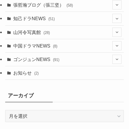
(7)
張哲瀚ブログ（張三坚）
(58)
(23)
(3)
知己ドラNEWS
(51)
(24)
(5)
(42)
山河令写真館
(28)
(24)
(30)
(5)
(17)
中国ドラマNEWS
(8)
(29)
(6)
(1)
(3)
(1)
ゴンジュンNEWS
(91)
(20)
(14)
(4)
(2)
(6)
(2)
お知らせ
(2)
(21)
(9)
(1)
(9)
(21)
アーカイブ
(14)
(21)
(16)
ア
(13)
ー
(17)
カ
(20)