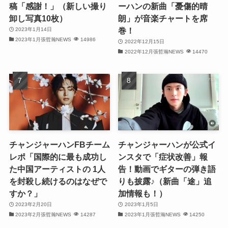
稿「感謝！」（新しい撮り
ーハンの新曲「憂傷的晴
卸し写真10枚）
朗」が音楽チャートを席
(32)
巻！
2023年1月14日
2023年1月張哲瀚NEWS
14986
(29)
2022年12月15日
2022年12月張哲瀚NEWS
14470
(31)
(31)
(31)
(32)
チャンジャーハンFBチーム
チャンジャーハンが公式イ
(30)
レポ「国際的に最も成功し
ンスタで「症状改善」報
た中国アーティストの 1人
告！動画でギターの弾き語
(32)
を封殺し続けるのはなぜで
りも披露♪（新曲「途」追
すか？」
加情報も！）
(32)
2023年2月20日
2023年1月5日
2023年2月張哲瀚NEWS
14287
2023年1月張哲瀚NEWS
14250
(31)