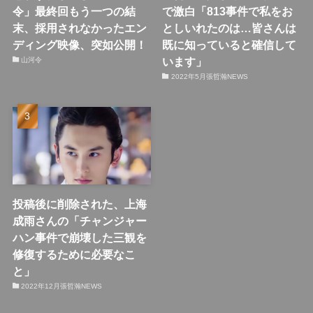
令」最終回もう一つの結
で激白「813事件で私をお
末、採用されなかったエン
としいれたのは…皆さんは
ディング映像、突如公開！
既に知っていると確信して
います」
山河令
2022年5月張哲瀚NEWS
投稿後に削除された、上海
成雨さんの「チャンジャー
ハン事件で崩壊した三観を
修復するために必要なこ
と」
2022年12月張哲瀚NEWS