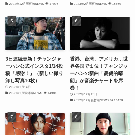
(31)
2022年12月張哲瀚NEWS
17905
2023年2月張哲瀚NEWS
15460
(32)
(29)
(31)
(29)
3日連続更新！チャンジャ
香港、台湾、アメリカ…世
ーハン公式インスタ1/14投
界各国で１位！チャンジャ
(32)
稿「感謝！」（新しい撮り
ーハンの新曲「憂傷的晴
卸し写真10枚）
朗」が音楽チャートを席
(32)
巻！
2023年1月14日
2023年1月張哲瀚NEWS
14986
(29)
2022年12月15日
2022年12月張哲瀚NEWS
14470
(31)
(31)
(31)