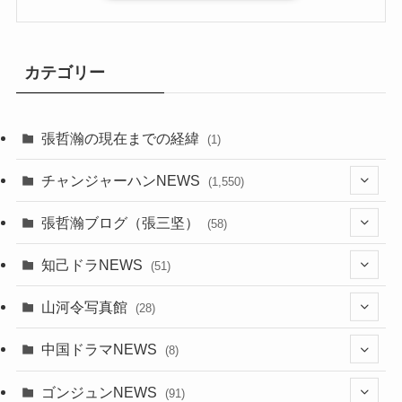
カテゴリー
張哲瀚の現在までの経緯
(1)
チャンジャーハンNEWS
(1,550)
(7)
張哲瀚ブログ（張三坚）
(58)
(23)
(3)
知己ドラNEWS
(51)
(24)
(5)
(42)
山河令写真館
(28)
(24)
(30)
(5)
(17)
中国ドラマNEWS
(8)
(29)
(6)
(1)
(3)
(1)
ゴンジュンNEWS
(91)