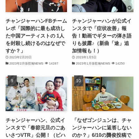
(32)
チャンジャーハンFBチーム
チャンジャーハンが公式イ
(30)
レポ「国際的に最も成功し
ンスタで「症状改善」報
た中国アーティストの 1人
告！動画でギターの弾き語
(32)
を封殺し続けるのはなぜで
りも披露♪（新曲「途」追
すか？」
加情報も！）
(32)
2023年2月20日
2023年1月5日
2023年2月張哲瀚NEWS
14287
2023年1月張哲瀚NEWS
14250
(31)
(28)
(32)
(31)
(30)
チャンジャーハン、公式イ
「なぜゴンジュンは、チャ
ンスタで「春節元旦のごあ
ンジャーハンに返答しない
(32)
いさつVTR」公開！（ビハ
のか？」6/10の龔俊投稿で