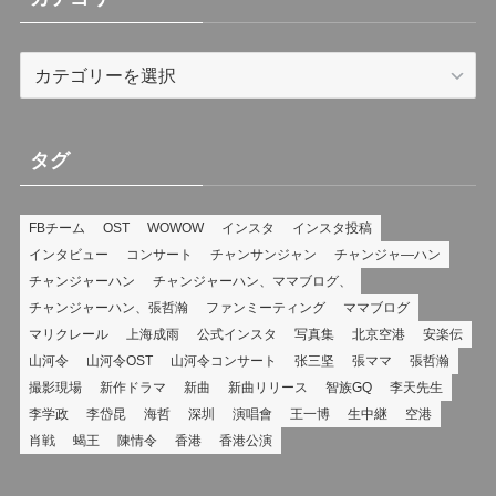
カ
テ
ゴ
リ
タグ
ー
FBチーム
OST
WOWOW
インスタ
インスタ投稿
インタビュー
コンサート
チャンサンジャン
チャンジャ―ハン
チャンジャーハン
チャンジャーハン、ママブログ、
チャンジャーハン、張哲瀚
ファンミーティング
ママブログ
マリクレール
上海成雨
公式インスタ
写真集
北京空港
安楽伝
山河令
山河令OST
山河令コンサート
张三坚
張ママ
張哲瀚
撮影現場
新作ドラマ
新曲
新曲リリース
智族GQ
李天先生
李学政
李岱昆
海哲
深圳
演唱會
王一博
生中継
空港
肖戦
蝎王
陳情令
香港
香港公演