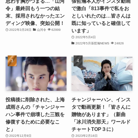
思わず胸がつまる…「山河
張哲瀚本人がインスタ動画
令」最終回もう一つの結
で激白「813事件で私をお
(21)
末、採用されなかったエン
としいれたのは…皆さんは
ディング映像、突如公開！
既に知っていると確信して
(25)
います」
2022年3月28日
山河令
62999
(25)
2022年5月4日
2022年5月張哲瀚NEWS
24826
(29)
(31)
(29)
(30)
投稿後に削除された、上海
チャンジャーハン、インス
(30)
成雨さんの「チャンジャー
タで動画更新！「皆さんに
ハン事件で崩壊した三観を
贈物があります」（新曲
(32)
修復するために必要なこ
「冰川消失那天」ワールド
と」
チャートTOP３に）
(31)
2022年12月9日
2023年2月16日