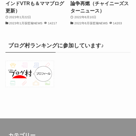
インドVTRも＆ママブログ
論争再燃（チャイニーズス
(30)
更新）
ターニュース）
2023年1月22日
2022年6月10日
(32)
2023年1月張哲瀚NEWS
14217
2022年6月張哲瀚NEWS
14203
(32)
(31)
ブログ村ランキングに参加しています♪
(31)
(30)
(26)
(23)
(13)
(19)
(8)
カテゴリー