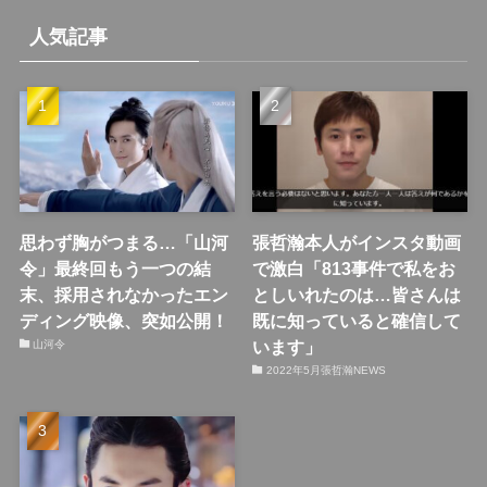
人気記事
思わず胸がつまる…「山河
張哲瀚本人がインスタ動画
令」最終回もう一つの結
で激白「813事件で私をお
末、採用されなかったエン
としいれたのは…皆さんは
ディング映像、突如公開！
既に知っていると確信して
います」
山河令
2022年5月張哲瀚NEWS