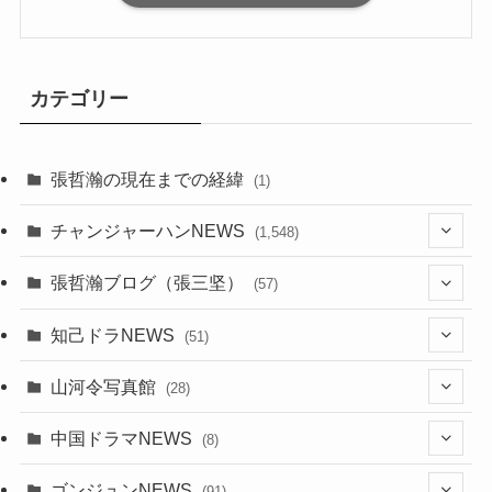
カテゴリー
張哲瀚の現在までの経緯
(1)
チャンジャーハンNEWS
(1,548)
(5)
張哲瀚ブログ（張三坚）
(57)
(23)
(2)
知己ドラNEWS
(51)
(24)
(5)
(42)
山河令写真館
(28)
(24)
(30)
(5)
(17)
中国ドラマNEWS
(8)
(29)
(6)
(1)
(3)
(1)
ゴンジュンNEWS
(91)