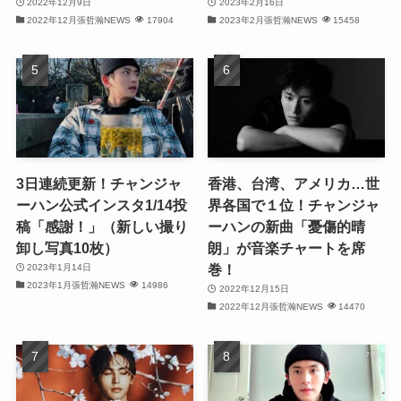
2022年12月9日
2023年2月16日
(31)
2022年12月張哲瀚NEWS
17904
2023年2月張哲瀚NEWS
15458
(32)
(29)
(31)
(29)
3日連続更新！チャンジャ
香港、台湾、アメリカ…世
ーハン公式インスタ1/14投
界各国で１位！チャンジャ
(32)
稿「感謝！」（新しい撮り
ーハンの新曲「憂傷的晴
卸し写真10枚）
朗」が音楽チャートを席
(32)
巻！
2023年1月14日
2023年1月張哲瀚NEWS
14986
(29)
2022年12月15日
2022年12月張哲瀚NEWS
14470
(31)
(31)