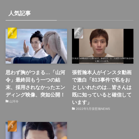
人気記事
思わず胸がつまる…「山河
張哲瀚本人がインスタ動画
令」最終回もう一つの結
で激白「813事件で私をお
末、採用されなかったエン
としいれたのは…皆さんは
ディング映像、突如公開！
既に知っていると確信して
います」
山河令
2022年5月張哲瀚NEWS