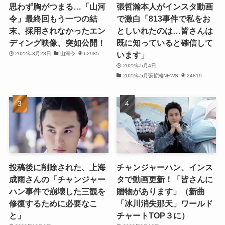
(27)
思わず胸がつまる…「山河
張哲瀚本人がインスタ動画
令」最終回もう一つの結
で激白「813事件で私をお
(21)
末、採用されなかったエン
としいれたのは…皆さんは
ディング映像、突如公開！
既に知っていると確信して
(25)
います」
2022年3月28日
山河令
62985
(25)
2022年5月4日
2022年5月張哲瀚NEWS
24819
(29)
(31)
(29)
(30)
投稿後に削除された、上海
チャンジャーハン、インス
(30)
成雨さんの「チャンジャー
タで動画更新！「皆さんに
ハン事件で崩壊した三観を
贈物があります」（新曲
(32)
修復するために必要なこ
「冰川消失那天」ワールド
と」
チャートTOP３に）
(31)