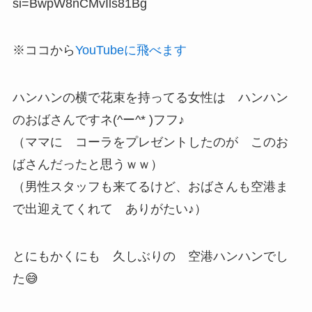
si=BwpW8nCMvIls81Bg
※ココから
YouTubeに飛べます
ハンハンの横で花束を持ってる女性は ハンハン
のおばさんですネ(^ー^* )フフ♪
（ママに コーラをプレゼントしたのが このお
ばさんだったと思うｗｗ）
（男性スタッフも来てるけど、おばさんも空港ま
で出迎えてくれて ありがたい♪）
とにもかくにも 久しぶりの 空港ハンハンでし
た😅