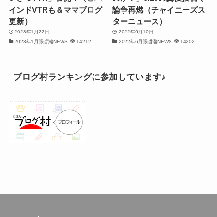
インドVTRも＆ママブログ
論争再燃（チャイニーズス
(30)
更新）
ターニュース）
2023年1月22日
2022年6月10日
(32)
2023年1月張哲瀚NEWS
14212
2022年6月張哲瀚NEWS
14202
(32)
(31)
ブログ村ランキングに参加しています♪
(31)
(30)
(26)
(23)
(13)
(19)