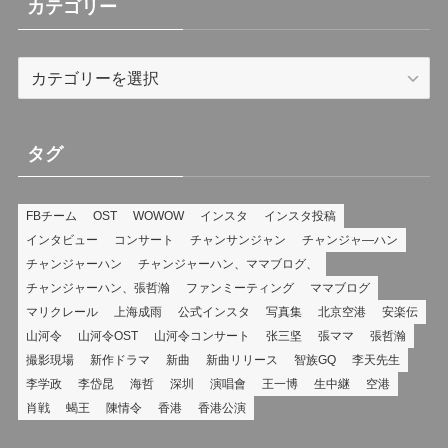
(8)
カテゴリー
カ
テ
ゴ
リ
タグ
ー
FBチーム
OST
WOWOW
インスタ
インスタ投稿
インタビュー
コンサート
チャンサンジャン
チャンジャ―ハン
チャンジャーハン
チャンジャーハン、ママブログ、
チャンジャーハン、張哲瀚
ファンミーティング
ママブログ
マリクレール
上海成雨
公式インスタ
写真集
北京空港
安楽伝
山河令
山河令OST
山河令コンサート
张三坚
張ママ
張哲瀚
撮影現場
新作ドラマ
新曲
新曲リリース
智族GQ
李天先生
李学政
李岱昆
海哲
深圳
演唱會
王一博
生中継
空港
肖戦
蝎王
陳情令
香港
香港公演